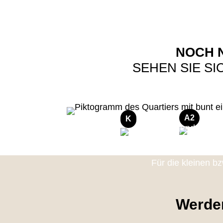
NOCH N
SEHEN SIE S
A2
K
Für die kleinen b
Werden