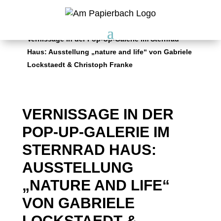
Am Papierbach
5
Veranstaltungen
5
Vernissage in der Pop-Up-Galerie im Sternrad
Haus: Ausstellung „nature and life“ von Gabriele
Lockstaedt & Christoph Franke
VERNISSAGE IN DER
POP-UP-GALERIE IM
STERNRAD HAUS:
AUSSTELLUNG
„NATURE AND LIFE“
VON GABRIELE
LOCKSTAEDT &