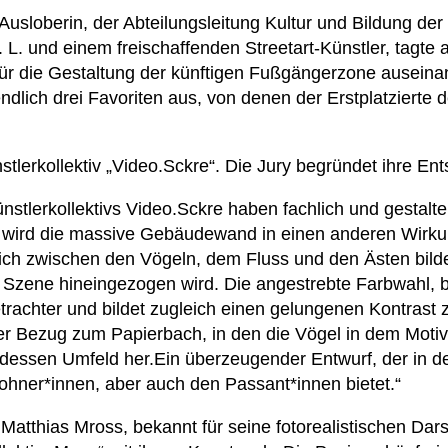
Ausloberin, der Abteilungsleitung Kultur und Bildung de
. L. und einem freischaffenden Streetart-Künstler, tagt
ür die Gestaltung der künftigen Fußgängerzone auseinan
ndlich drei Favoriten aus, von denen der Erstplatzierte
stlerkollektiv „Video.Sckre“. Die Jury begründet ihre Ent
ünstlerkollektivs Video.Sckre haben fachlich und gestalt
r wird die massive Gebäudewand in einen anderen Wirk
e sich zwischen den Vögeln, dem Fluss und den Ästen bild
ie Szene hineingezogen wird. Die angestrebte Farbwahl, 
trachter und bildet zugleich einen gelungenen Kontrast 
Bezug zum Papierbach, in den die Vögel in dem Motiv e
dessen Umfeld her.Ein überzeugender Entwurf, der in d
ohner*innen, aber auch den Passant*innen bietet.“
Matthias Mross, bekannt für seine fotorealistischen Dars